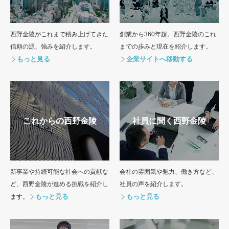
西野金陵がこれまで積み上げてきた
創業から360年超。西野金陵のこれ
信頼の源、強みを紹介します。
までの歩みと現在を紹介します。
企業サイトへ移動する
これからの⻄野⾦陵
社員に聞く⻄野⾦陵
新事業や持続可能な社会への貢献な
会社の雰囲気や魅⼒、働き方など、
ど、西野金陵が進める挑戦を紹介し
社員の声を紹介します。
ます。